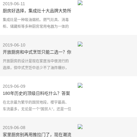
2019-06-11
售差价，今天我
厨房好选择，集成灶十大品牌大势所
趋
集成灶是一种吸油烟机、燃气灶具、消毒
柜、储藏柜等多种厨房常用电器为一体的
新型电器,以人性化实用功能为依托,进行技
术研发和革新将成为集成灶行业未来持续
2019-06-10
发展的最大推动
开放厨房和中式烹饪只能二选一？你
需要一款集成灶产品
开放厨房的设计是现在家居当中很流行的
选择，但中式烹饪中总少不了油炸爆炒，
伴随而来的油烟总是少不了。既想要开放
厨房的通透，又想避免漫天油烟困扰，吸
2019-06-09
油烟率达到95%以上
180年历史的顶级日料吃什么？答案
就在国贸大酒店滩万｜ 主厨的厨房
在北京最为繁华的国贸地段，楼宇最高、
NO.2
车流最多，无论是一个"国贸人"，还是一位
过路客，站在高楼之下，川流之旁，难免
都会有兴奋又略显寂寥的心情。
2019-06-08
如果我们的生活也有背
家里厨房别再用推拉门了，现在潮流