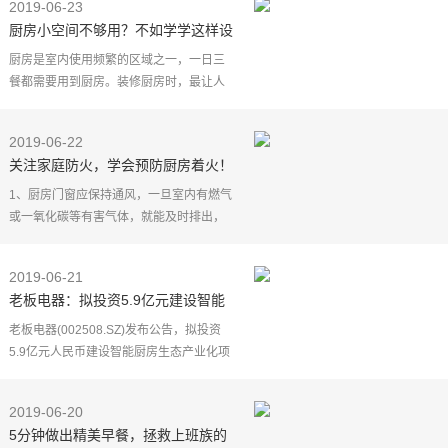
2019-06-23
厨房小空间不够用？不如学学这样设
计，收纳区多一倍，储物更轻松
厨房是室内使用频繁的区域之一，一日三
餐都需要用到厨房。装修厨房时，最让人
头疼的就是空间小又要兼顾储物和使用功
能，本就紧凑的面积，再加上厨具、电
2019-06-22
器、碗碟等各种厨房
关注家庭防火，学会预防厨房着火！
1、厨房门窗应保持通风，一旦室内有燃气
或一氧化碳等有害气体，就能及时排出，
从而消除爆炸或煤气中毒等危险。
2、要经常检查天然气管道、煤气瓶管道阀
2019-06-21
门、炉灶、热水器
老板电器：拟投资5.9亿元建设智能
厨房生态产业化项目
老板电器(002508.SZ)发布公告，拟投资
5.9亿元人民币建设智能厨房生态产业化项
目，计划于2020年开建，24个月完工。项
目位于浙江省嵊州市城南新区工业C区，总
2019-06-20
建筑面积16.77万
5分钟做出精美早餐，拯救上班族的