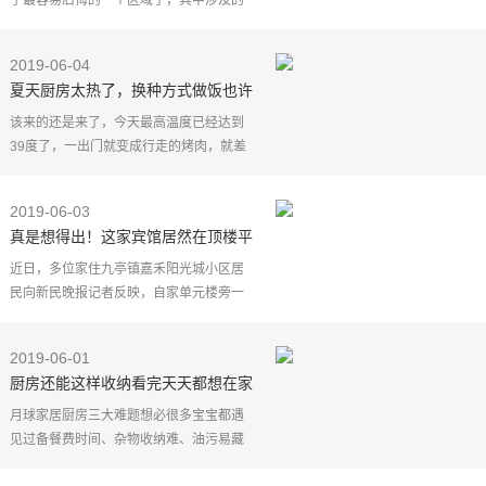
于最容易后悔的一个区域了，其中涉及的
很多细节都容易被忽视，等后期再想补救
的时候就晚了。所以在厨房装修之前，有
2019-06-04
哪些需要注意的事
夏天厨房太热了，换种方式做饭也许
能降温！
该来的还是来了，今天最高温度已经达到
39度了，一出门就变成行走的烤肉，就差
撒一点孜然了。在这么热的天气里，我们
依然要关心吃的问题，对于做饭的人来
2019-06-03
说，夏日里的厨房简
真是想得出！这家宾馆居然在顶楼平
台搭了个违建厨房
近日，多位家住九亭镇嘉禾阳光城小区居
民向新民晚报记者反映，自家单元楼旁一
家宾馆，私自在商铺楼顶平台搭建一间彩
钢板房，用作厨房。每天，炒菜做饭的油
2019-06-01
烟全飘到家里，让
厨房还能这样收纳看完天天都想在家
做饭
月球家居厨房三大难题想必很多宝宝都遇
见过备餐费时间、杂物收纳难、油污易藏
垢。然而看着"别人的厨房"总是那么简单干