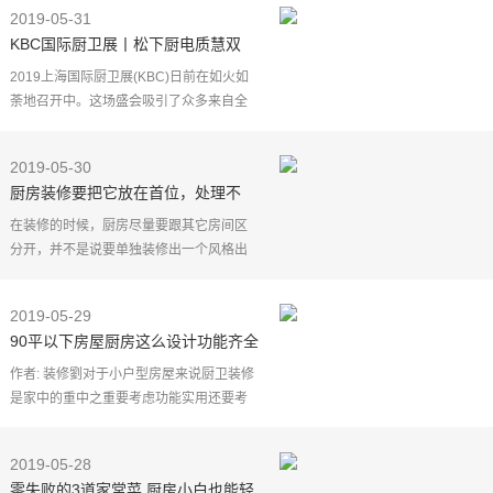
净整洁再看看自己家的唉一顿饭就能让一
2019-05-31
个精致小仙女无
KBC国际厨卫展丨松下厨电质慧双
全，让你畅享未来生活
2019上海国际厨卫展(KBC)日前在如火如
荼地召开中。这场盛会吸引了众多来自全
球的厨卫一线品牌，松下也携新款产品亮
相KBC，并准备了精彩纷呈的现场活动，
2019-05-30
让许多参会者和粉丝
厨房装修要把它放在首位，处理不
好，小心全成为做饭的阻碍！
在装修的时候，厨房尽量要跟其它房间区
分开，并不是说要单独装修出一个风格出
来，而是在定位上，就是要实用性大于美
观，但也并不是说就不管好不好看了，只
2019-05-29
是要把实用性放在
90平以下房屋厨房这么设计功能齐全
还可以省3万预算
作者: 装修劉对于小户型房屋来说厨卫装修
是家中的重中之重要考虑功能实用还要考
虑收纳整洁度一个不留神没装好说不定入
住后就油烟满屋飞。所以90平米以下的房
2019-05-28
子厨房设计要遵
零失败的3道家常菜 厨房小白也能轻