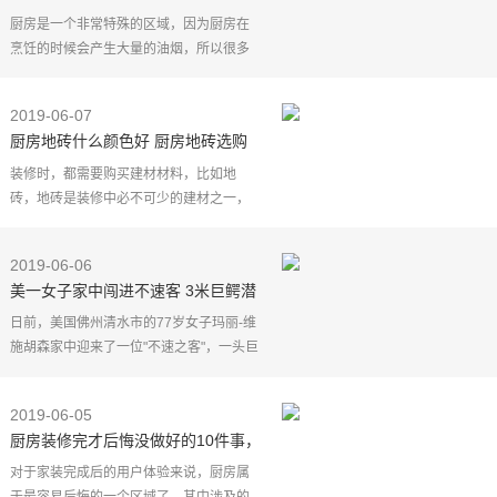
是这装修，实用而且不藏灰尘
厨房是一个非常特殊的区域，因为厨房在
烹饪的时候会产生大量的油烟，所以很多
家庭都会安装抽油烟机，可是很多人不知
道其实厨房门的选择也是非常重要的，要
2019-06-07
是厨房门没有选择
厨房地砖什么颜色好 厨房地砖选购
技巧
装修时，都需要购买建材材料，比如地
砖，地砖是装修中必不可少的建材之一，
主要铺贴在墙面和地面上，可以使墙地面
更加美观。下面为大家介绍厨房地砖什么
2019-06-06
颜色好及厨房地砖选
美一女子家中闯进不速客 3米巨鳄潜
入厨房
日前，美国佛州清水市的77岁女子玛丽-维
施胡森家中迎来了一位"不速之客"，一头巨
型短吻鳄闯入了玛丽家的厨房。
玛丽凌晨3点的时候被来自厨房的声响惊
2019-06-05
醒，一开始还以为是家
厨房装修完才后悔没做好的10件事，
还没装修的赶快来了解一下
对于家装完成后的用户体验来说，厨房属