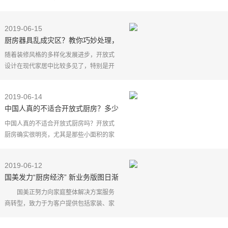
他的形象比较陌生，但是这样一位帅气的
明星还是因为外表赢得了一大批粉丝。在
2019-06-15
现实生活中，他是
厨房器具乱成灾区？教你巧妙处理，
懒人必看！
随着装修风格的多样化发展进步，开放式
设计在现代家居中比较多见了，特别是开
放式厨房，开放式厨房甚至逐渐成为了一
些小户型住宅的标配，经常有餐厨一体的
2019-06-14
情况出现。
中国人真的不适合开放式厨房？多少
空间
人都在哑巴吃黄连！
中国人真的不适合开放式厨房吗？开放式
厨房确实很明亮，尤其是那些小面积的家
庭，开放的厨房可以让我们家里显得更加
亮堂。可是现在中国人的做法，饮食和习
2019-06-12
惯会导致我们油烟
国美发力“厨房经济” 新业务版图日渐
清晰
国美正努力向家庭整体解决方案服务
商转型，致力于为客户提供包括家装、家
电、"家服务"等在内的全方位服务。国美方
面表示，"过去我们卖的是单品，赚的是零