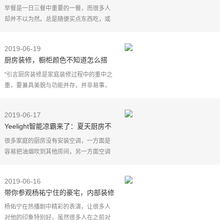
厨房神器
早餐是一日三餐中重要的一餐，而很多人
却并不以为然。总是随便买点东西吃，或
者根本不吃。（将其原因归根到底：懒病
发作。）
2019-06-19
其实，吃早餐从侧面彰显着一个人的生活
厨房装修，橱柜颜色不知道怎么搭
态度。
配？5种方法让你不再茫然！
"引言厨房装修是家庭装修过程中的重中之
重，要兼具美貌与功能并存，并非易事，
颜色千变万化，今天我们就来探讨一下你
中意哪种色调的橱柜呢，一同来围观吧~"
2019-06-17
哈喽！我是喜欢
Yeelight智能凉霸来了：夏天厨房不
再炎热
很多家庭的厨房没有安装空调，一方面是
容易把油烟吹到其他房间，另一方面空调
的寿命也会有很大影响。
这就苦了夏天还要下厨的人，烹饪5分钟，
2019-06-16
流汗两小时，苦不堪言。
带你参观杨祐宁住的豪宅，内部装修
而小
简约大方，平时爱好下厨做饭
杨佑宁在热播剧中精彩的表演，让很多人
对他的印象特别好，虽然很多人在之前对